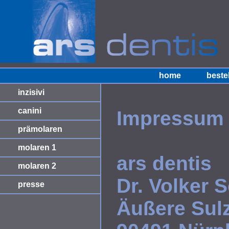
home
beste
inzisivi
canini
Impressum
prämolaren
molaren 1
ars dentis
molaren 2
Dr. Volker 
presse
Äußere Sulz