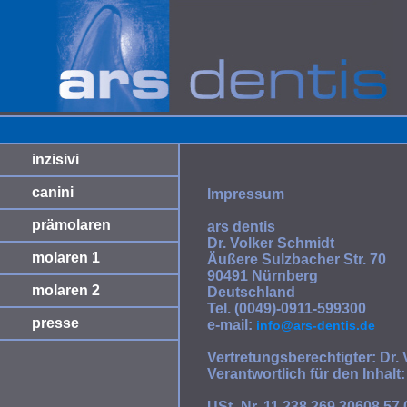
inzisivi
canini
Impressum
prämolaren
ars dentis
Dr. Volker Schmidt
molaren 1
Äußere Sulzbacher Str. 70
90491 Nürnberg
molaren 2
Deutschland
Tel. (0049)-0911-599300
presse
e-mail:
info@ars-dentis.de
Vertretungsberechtigter: Dr.
Verantwortlich für den Inhalt
USt.-Nr. 11 238 269 30608 57