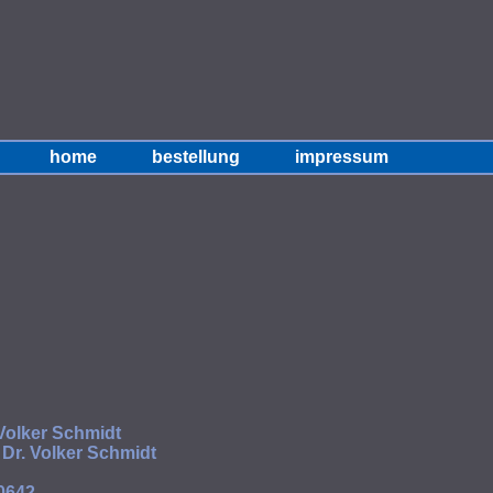
home
bestellung
impressum
 Volker Schmidt
: Dr. Volker Schmidt
 0642