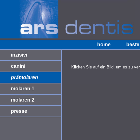
home
beste
inzisivi
canini
Klicken Sie auf ein Bild, um es zu ve
prämolaren
molaren 1
molaren 2
presse