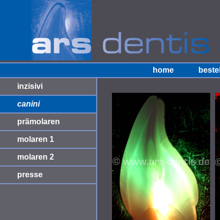
home
beste
inzisivi
canini
prämolaren
molaren 1
molaren 2
presse