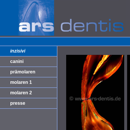
inzisivi
canini
prämolaren
molaren 1
molaren 2
presse