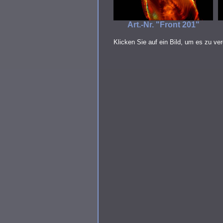
Art.-Nr. "Front 201"
Klicken Sie auf ein Bild, um es zu ve