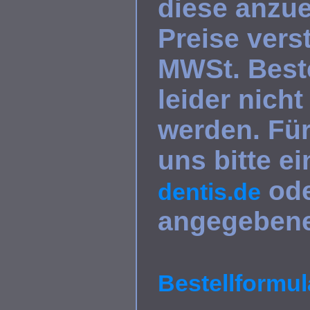
diese anzu
Preise vers
MWSt. Best
leider nic
werden. Fü
uns bitte e
ode
dentis.de
angegeben
Bestellformula