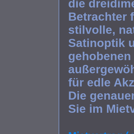
die dreidim
Betrachter 
stilvolle, n
Satinoptik 
gehobenen 
außergewöh
für edle Ak
Die genaue
Sie im Miet