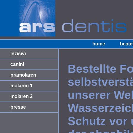
home
beste
inzisivi
canini
Bestellte F
prämolaren
selbstverst
molaren 1
unserer Web
molaren 2
Wasserzeich
presse
Schutz vor 