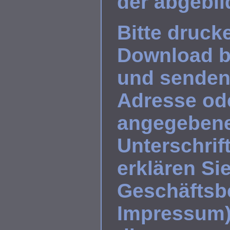
der abgebil
Bitte druck
Download be
und senden
Adresse ode
angegebene
Unterschri
erklären Si
Geschäftsb
Impressum)